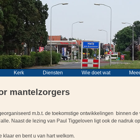
Kerk
Diensten
Wie doet wat
Mee
or mantelzorgers
 georganiseerd m.b.t. de toekomstige ontwikkelingen binnen de
alle. Naast de lezing van Paul Tiggeloven ligt ook de nadruk 
ee klaar en bent u van hart welkom.