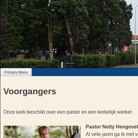
Skip
to
content
Primary Menu
Voorgangers
Onze kerk beschikt over een pastor en een kerkelijk werker.
Pastor Netty Hengeve
Al vele jaren ga ik met 