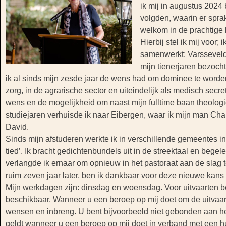
ik mij in augustus 2024
volgden, waarin er spra
welkom in de prachtige 
Hierbij stel ik mij voo
samenwerkt: Varsseveld.
mijn tienerjaren bezoch
ik al sinds mijn zesde jaar de wens had om dominee te worden, 
zorg, in de agrarische sector en uiteindelijk als medisch secre
wens en de mogelijkheid om naast mijn fulltime baan theolo
studiejaren verhuisde ik naar Eibergen, waar ik mijn man C
David.
Sinds mijn afstuderen werkte ik in verschillende gemeentes in 
tied’. Ik bracht gedichtenbundels uit in de streektaal en begel
verlangde ik ernaar om opnieuw in het pastoraat aan de slag t
ruim zeven jaar later, ben ik dankbaar voor deze nieuwe kans
Mijn werkdagen zijn: dinsdag en woensdag. Voor uitvaarten b
beschikbaar. Wanneer u een beroep op mij doet om de uitvaart 
wensen en inbreng. U bent bijvoorbeeld niet gebonden aan he
geldt wanneer u een beroep op mij doet in verband met een hu