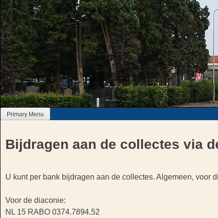
Skip
to
content
Primary Menu
Bijdragen aan de collectes via 
U kunt per bank bijdragen aan de collectes. Algemeen, voor di
Voor de diaconie:
NL 15 RABO 0374.7894.52