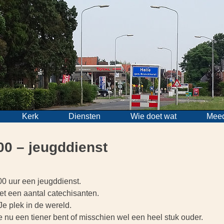
Kerk
Diensten
Wie doet wat
Mee
00 – jeugddienst
00 uur een jeugddienst.
et een aantal catechisanten.
e plek in de wereld.
e nu een tiener bent of misschien wel een heel stuk ouder.