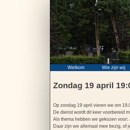
Skip
to
content
Welkom
Wie zijn wij
Zondag 19 april 19:
Bericht
Op zondag 19 april vieren we om 19.
De dienst wordt dit keer voorbereid m
navigatie
Als thema hebben we gekozen voor: J
Daar zijn we allemaal mee bezig, of j