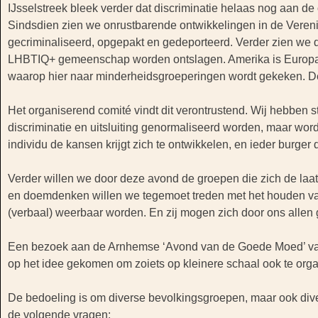
IJsselstreek bleek verder dat discriminatie helaas nog aan d
Sindsdien zien we onrustbarende ontwikkelingen in de Vereni
gecriminaliseerd, opgepakt en gedeporteerd. Verder zien we da
LHBTIQ+ gemeenschap worden ontslagen. Amerika is Europa n
waarop hier naar minderheidsgroeperingen wordt gekeken. De no
Het organiserend comité vindt dit verontrustend. Wij hebben st
discriminatie en uitsluiting genormaliseerd worden, maar wor
individu de kansen krijgt zich te ontwikkelen, en ieder burge
Verder willen we door deze avond de groepen die zich de laats
en doemdenken willen we tegemoet treden met het houden van
(verbaal) weerbaar worden. En zij mogen zich door ons allen
Een bezoek aan de Arnhemse ‘Avond van de Goede Moed’ van
op het idee gekomen om zoiets op kleinere schaal ook te org
De bedoeling is om diverse bevolkingsgroepen, maar ook dive
de volgende vragen: