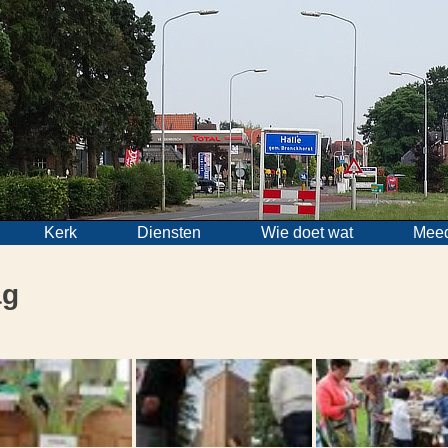
Kerk
Diensten
Wie doet wat
Mee
ag