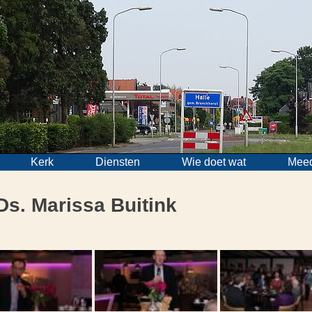
Kerk
Diensten
Wie doet wat
Mee
Ds. Marissa Buitink