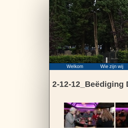
Skip
to
content
Welkom
Wie zijn wij
2-12-12_Beëdiging 
Bericht
navigatie