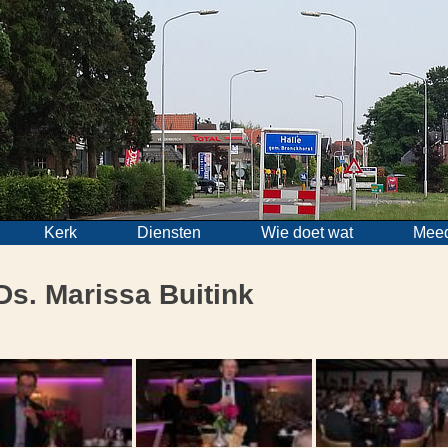
Kerk
Diensten
Wie doet wat
Mee
Ds. Marissa Buitink