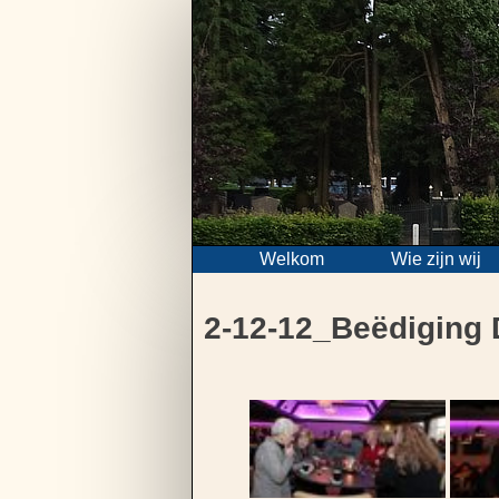
Skip
to
content
Welkom
Wie zijn wij
2-12-12_Beëdiging 
Bericht
navigatie