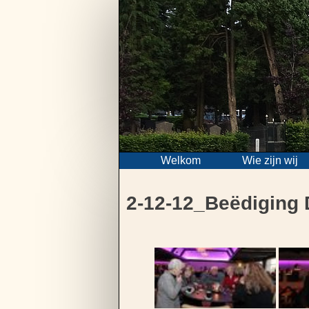
Skip
to
content
Welkom
Wie zijn wij
2-12-12_Beëdiging 
Bericht
navigatie