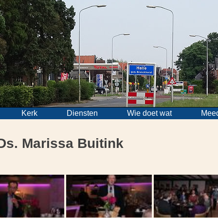
Kerk
Diensten
Wie doet wat
Mee
Ds. Marissa Buitink