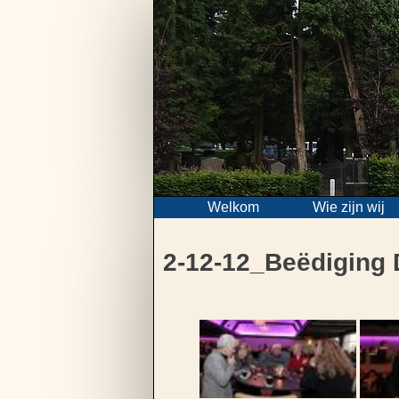
Skip
to
content
Welkom
Wie zijn wij
2-12-12_Beëdiging 
Bericht
navigatie