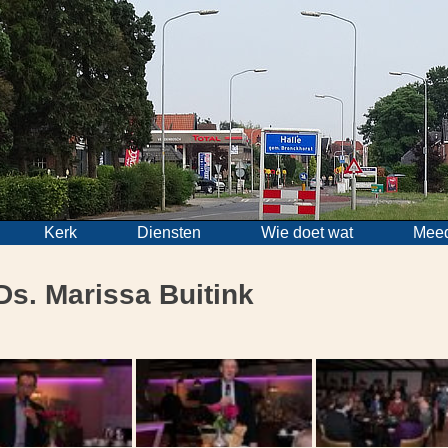
Kerk
Diensten
Wie doet wat
Mee
Ds. Marissa Buitink