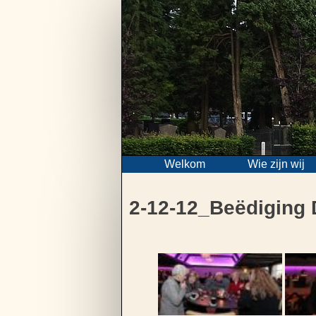
Skip
to
content
Welkom
Wie zijn wij
2-12-12_Beëdiging 
Bericht
navigatie