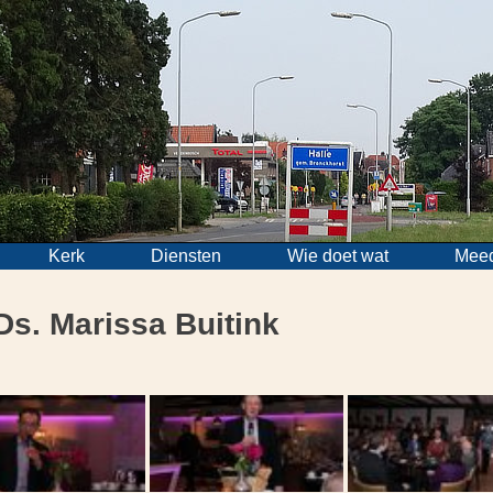
Kerk
Diensten
Wie doet wat
Mee
Ds. Marissa Buitink