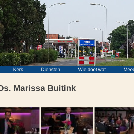
Kerk
Diensten
Wie doet wat
Mee
Ds. Marissa Buitink