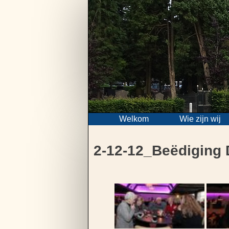
Skip
to
content
Welkom
Wie zijn wij
2-12-12_Beëdiging 
Bericht
navigatie