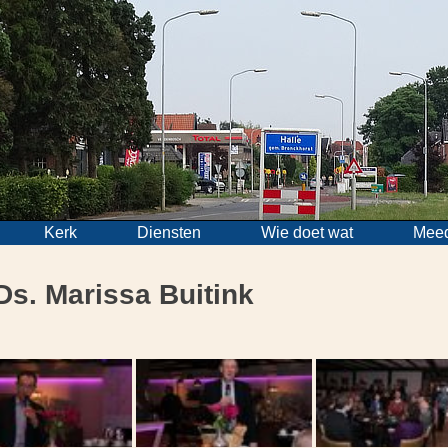
Kerk
Diensten
Wie doet wat
Mee
Ds. Marissa Buitink