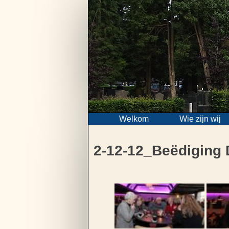
Skip
to
content
Welkom
Wie zijn wij
2-12-12_Beëdiging 
Bericht
navigatie