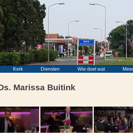
Kerk
Diensten
Wie doet wat
Mee
Ds. Marissa Buitink