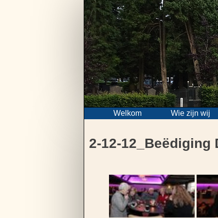
Skip
to
content
Welkom
Wie zijn wij
2-12-12_Beëdiging 
Bericht
navigatie