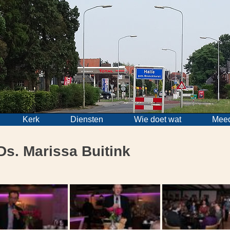
Kerk
Diensten
Wie doet wat
Mee
Ds. Marissa Buitink