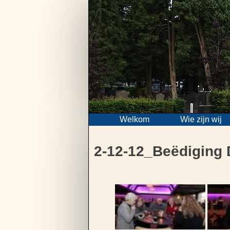
Skip
to
content
Welkom
Wie zijn wij
2-12-12_Beëdiging 
Bericht
navigatie