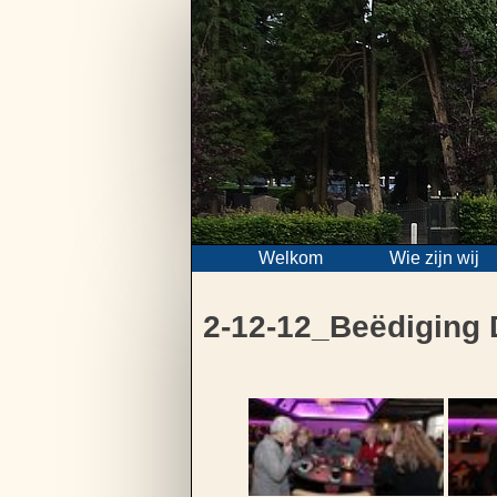
Skip
to
content
Welkom
Wie zijn wij
2-12-12_Beëdiging 
Bericht
navigatie