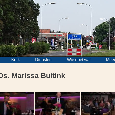
Kerk
Diensten
Wie doet wat
Mee
Ds. Marissa Buitink