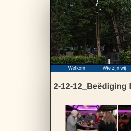
Skip
to
content
Welkom
Wie zijn wij
2-12-12_Beëdiging 
Bericht
navigatie