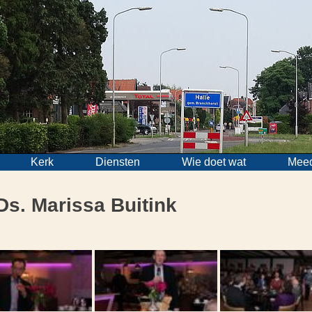
Kerk
Diensten
Wie doet wat
Mee
Ds. Marissa Buitink