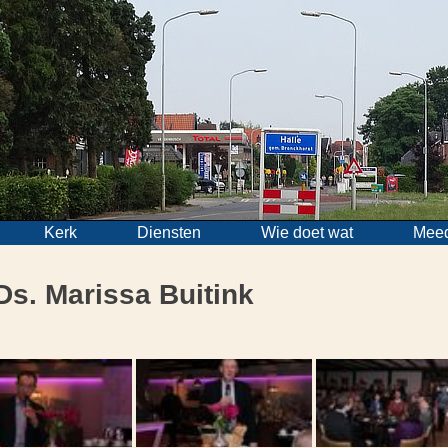
Kerk
Diensten
Wie doet wat
Mee
Ds. Marissa Buitink