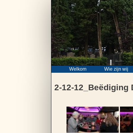
Skip
to
content
Welkom
Wie zijn wij
2-12-12_Beëdiging 
Bericht
navigatie