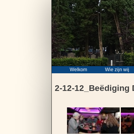
Skip
to
content
Welkom
Wie zijn wij
2-12-12_Beëdiging 
Bericht
navigatie