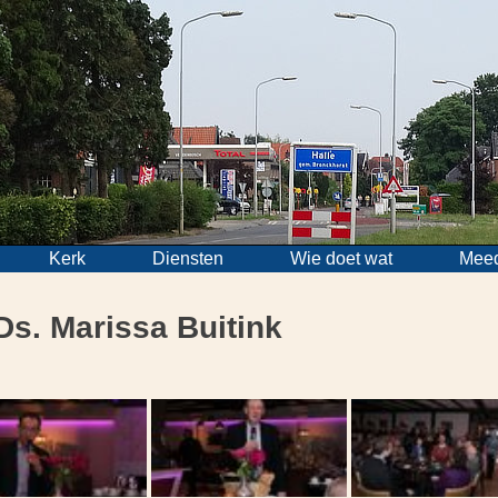
Kerk
Diensten
Wie doet wat
Mee
Ds. Marissa Buitink