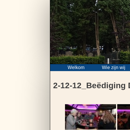
Skip
to
content
Welkom
Wie zijn wij
2-12-12_Beëdiging 
Bericht
navigatie