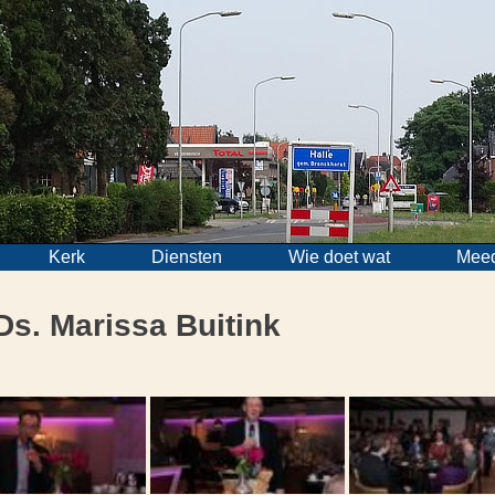
Kerk
Diensten
Wie doet wat
Mee
Ds. Marissa Buitink