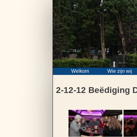
Skip
to
content
Welkom
Wie zijn wij
2-12-12 Beëdiging D
Bericht
navigatie