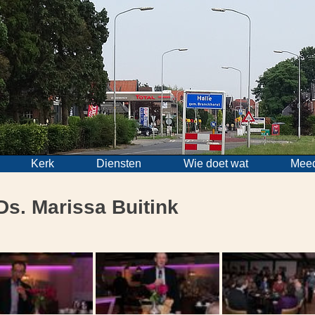
Kerk
Diensten
Wie doet wat
Mee
Ds. Marissa Buitink