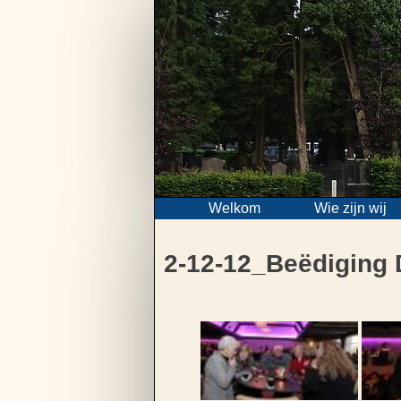
Skip
to
content
Welkom
Wie zijn wij
2-12-12_Beëdiging 
Bericht
navigatie