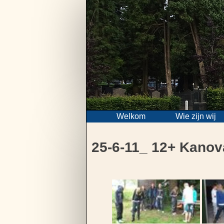
Skip
to
content
Welkom
Wie zijn wij
25-6-11_ 12+ Kano
Bericht
navigatie