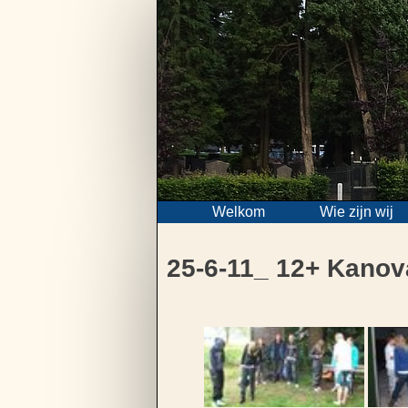
Skip
to
content
Welkom
Wie zijn wij
25-6-11_ 12+ Kano
Bericht
navigatie