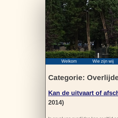
Skip
to
content
Welkom
Wie zijn wij
Categorie:
Overlijd
Kan de uitvaart of afsc
2014)