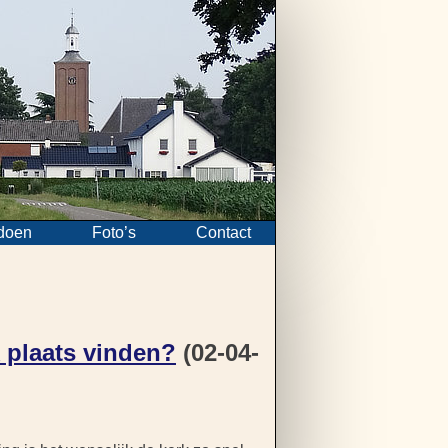
doen
Foto’s
Contact
k plaats vinden?
(02-04-