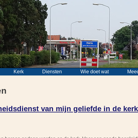
Kerk
Diensten
Wie doet wat
Mee
en
heidsdienst van mijn geliefde in de ker