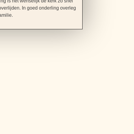
ng is het wenselijk de kerk zo snel
overlijden. In goed onderling overleg
milie.