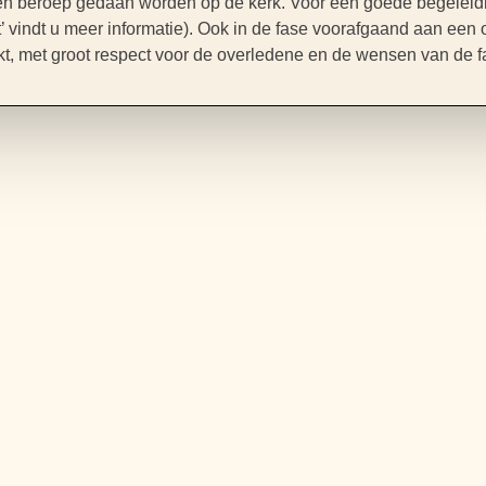
 een beroep gedaan worden op de kerk. Voor een goede begeleidi
t’ vindt u meer informatie). Ook in de fase voorafgaand aan een 
, met groot respect voor de overledene en de wensen van de fa