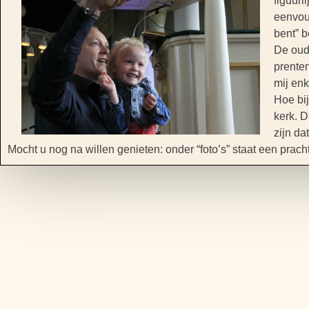
figuurl
eenvou
bent” b
De oud
prente
mij en
Hoe bij
kerk. D
zijn da
Mocht u nog na willen genieten: onder “foto’s” staat een prach