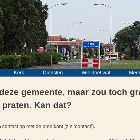
Kerk
Diensten
Wie doet wat
Mee
n deze gemeente, maar zou toch g
 praten. Kan dat?
 contact op met de predikant (zie ‘contact’).