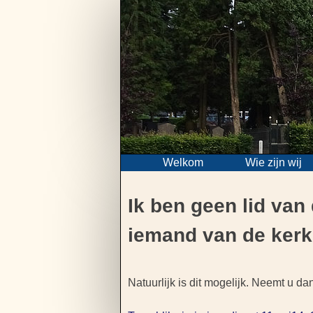
Skip
to
content
Welkom
Wie zijn wij
Ik ben geen lid va
iemand van de kerk
Bericht
Natuurlijk is dit mogelijk. Neemt u dan
navigatie