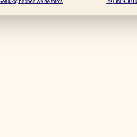
 Gelukkig hebben we de foto’s
29 juni 9.30 u