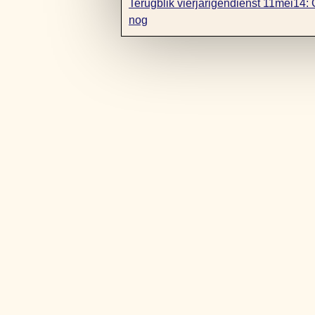
Terugblik vierjarigendienst 11mei14:
nog