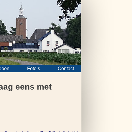
doen
Foto’s
Contact
raag eens met