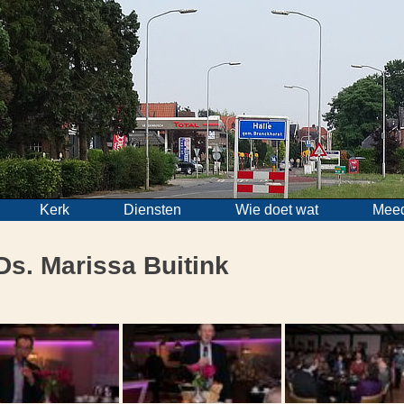
Kerk
Diensten
Wie doet wat
Mee
Ds. Marissa Buitink