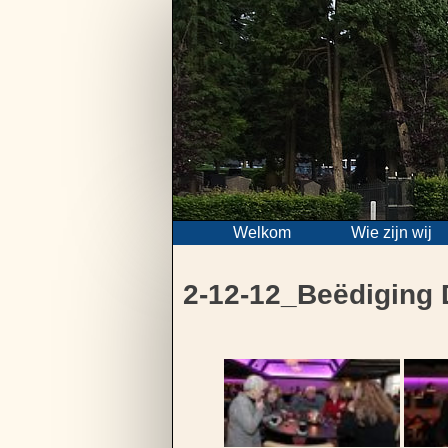
Skip
to
content
Welkom
Wie zijn wij
2-12-12_Beëdiging 
Bericht
navigatie