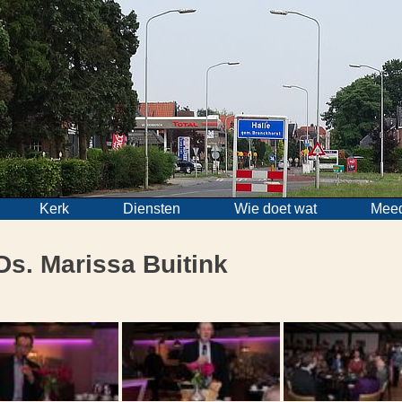
Kerk
Diensten
Wie doet wat
Mee
Ds. Marissa Buitink