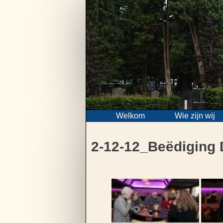
Skip
to
content
Welkom
Wie zijn wij
2-12-12_Beëdiging 
Bericht
navigatie