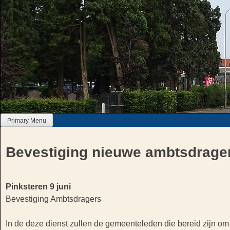
Skip
to
content
Primary Menu
Bevestiging nieuwe ambtsdrage
Bericht
Pinksteren 9 juni
Bevestiging Ambtsdragers
navigatie
In de deze dienst zullen de gemeenteleden die bereid zijn om